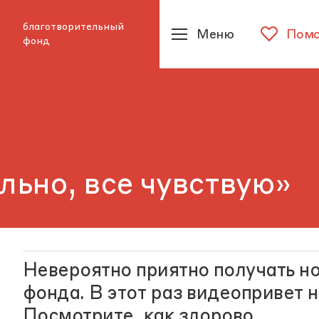
благотворительный
Меню
Помо
фонд
льно, все чувствую»
Невероятно приятно получать н
фонда. В этот раз видеопривет
Посмотрите, как здорово.