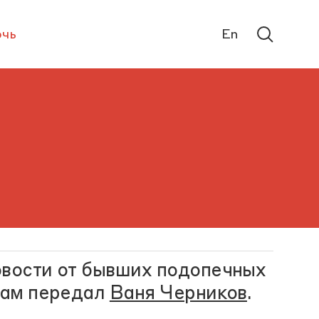
чь
En
овости от бывших подопечных
 нам передал
Ваня Черников
.