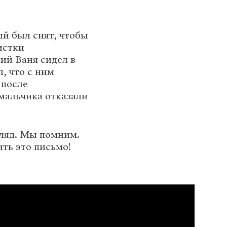
ый был снят, чтобы
истки
ний Ваня сидел в
, что с ним
 после
мальчика отказали
гляд. Мы помним.
ть это письмо!