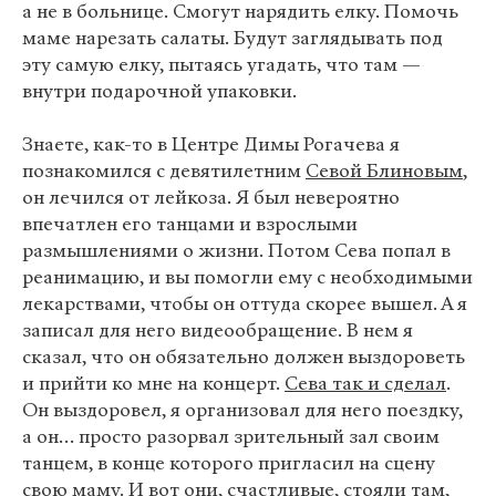
а не в больнице. Смогут нарядить елку. Помочь
маме нарезать салаты. Будут заглядывать под
эту самую елку, пытаясь угадать, что там —
внутри подарочной упаковки.
Знаете, как-то в Центре Димы Рогачева я
познакомился с девятилетним
Севой Блиновым
,
он лечился от лейкоза. Я был невероятно
впечатлен его танцами и взрослыми
размышлениями о жизни. Потом Сева попал в
реанимацию, и вы помогли ему с необходимыми
лекарствами, чтобы он оттуда скорее вышел. А я
записал для него видеообращение. В нем я
сказал, что он обязательно должен выздороветь
и прийти ко мне на концерт.
Сева так и сделал
.
Он выздоровел, я организовал для него поездку,
а он… просто разорвал зрительный зал своим
танцем, в конце которого пригласил на сцену
свою маму. И вот они, счастливые, стояли там,