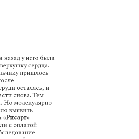
а назад у него была
 верхушку сердца.
альчику пришлось
после
груди осталась, и
асти снова. Тем
а. Но молекулярно-
ило выявить
а
«Рисарг»
ли с оплатой
обследование