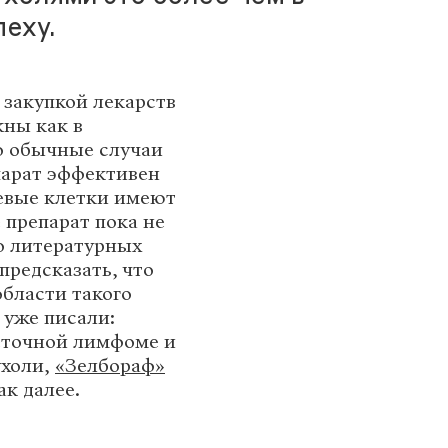
пеху.
 закупкой лекарств
ны как в
о обычные случаи
епарат эффективен
левые клетки имеют
 препарат пока не
о литературных
предсказать, что
области такого
 уже писали:
еточной лимфоме и
ухоли,
«Зелбораф»
ак далее.