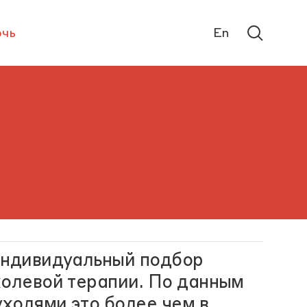
чь
En
индивидуальный подбор
холевой терапии. По данным
ухолями это более чем в