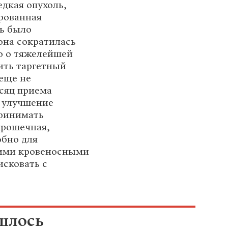
едкая опухоль,
рованная
ль было
она сократилась
ко о тяжелейшей
ить таргетный
 еще не
есяц приема
м улучшение
принимать
крошечная,
обно для
шими кровеносными
исковать с
ишлось