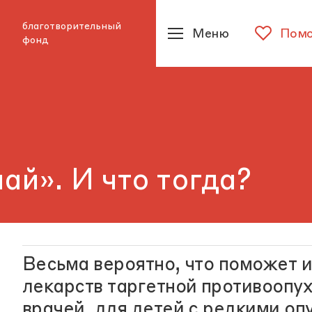
благотворительный
Меню
Помо
фонд
ай». И что тогда?
Весьма вероятно, что поможет 
лекарств таргетной противоопу
врачей, для детей с редкими оп