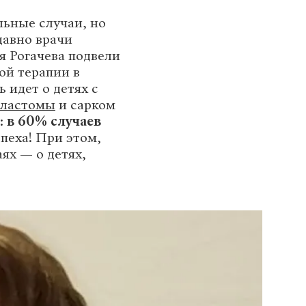
льные случаи, но
давно врачи
 Рогачева подвели
ой терапии в
 идет о детях с
бластомы
и сарком
:
в 60% случаев
пеха! При этом,
ях — о детях,