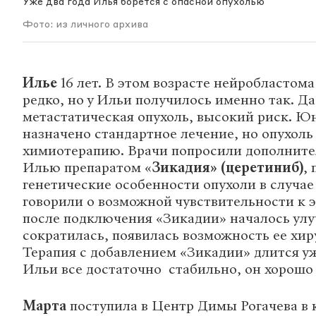
Уже два года Илья борется с опасной опухолью
Фото: из личного архива
Илье
16 лет. В этом возрасте нейробластом
редко, но у Ильи получилось именно так. Да
метастатическая опухоль, высокий риск. 
назначено стандартное лечение, но опухоль 
химиотерапию. Врачи попросили дополните
Илью препаратом «
Зикадия» (церетиниб)
,
генетические особенности опухоли в случае
говорили о возможной чувствительности к э
после подключения «Зикадии» началось улу
сократилась, появилась возможность ее хир
Терапия с добавлением «Зикадии» длится уж
Ильи все достаточно стабильно, он хорошо 
Марта
поступила в Центр Димы Рогачева в к