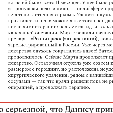
когда ей было всего 11 месяцев. У нее была р
затронувшая шею и лицо, — недифференци
веретеноклеточная саркома. Удалить опухо
практически невозможно даже тогда, когда 
после химиотерапии: речь могла идти толь
калечащей операции. Марте решили назнач
препарат
«Розлитрек» (энтректиниб)
, пока
зарегистрированный в России. Уже через м
лекарства опухоль сократилась вдвое! Зате
продолжилось. Сейчас Марта продолжает 
лекарство. Остаточная опухоль уже совсем 
размером с горошину, но расположена неуд
хирургического удаления, рядом с важней
сосудами — так что врачи решили пока не р
операцией, а продолжать терапию.
о серьезной, что Данису пр