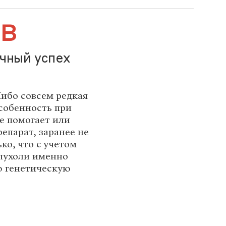
в
ичный успех
ибо совсем редкая
особенность при
е помогает или
епарат, заранее не
ко, что с учетом
пухоли именно
ю генетическую