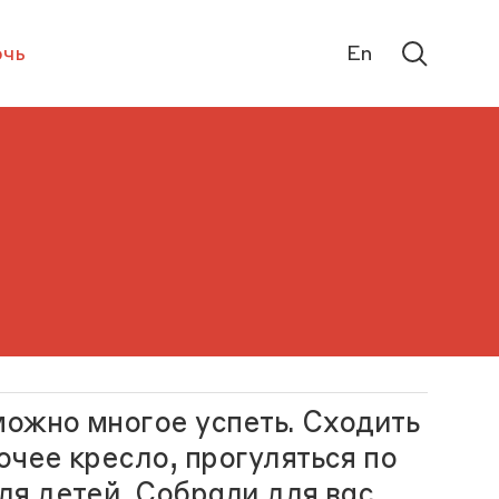
чь
En
можно многое успеть. Сходить
очее кресло, прогуляться по
ля детей. Собрали для вас