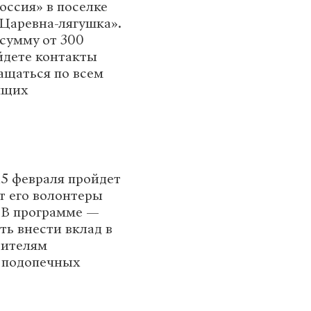
Россия» в поселке
«Царевна-лягушка».
сумму от 300
айдете контакты
ащаться по всем
ящих
15 февраля пройдет
т его волонтеры
. В программе —
ь внести вклад в
рителям
у подопечных