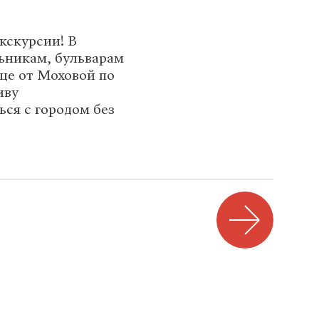
кскурсии! В
льникам, бульварам
еще от Моховой по
иву
ся с городом без