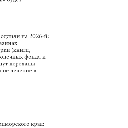
одлили на 2026-й:
азинах
рки (книги,
допечных фонда и
удут переданы
ное лечение в
иморского края: