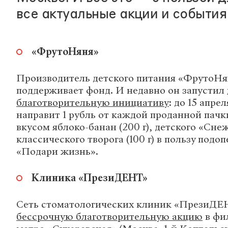
все актуальные акции и события
«ФрутоНяня»
Производитель детского питания «ФрутоНя
поддерживает фонд. И недавно он запустил
благотворительную инициативу
: до 15 апре
направит 1 рубль от каждой проданной пачк
вкусом яблоко-банан (200 г), детского «Снеж
классического творога (100 г) в пользу под
«Подари жизнь».
Клиника «ПрезиДЕНТ»
Сеть стоматологических клиник «ПрезиДЕ
бессрочную благотворительную акцию
в фи