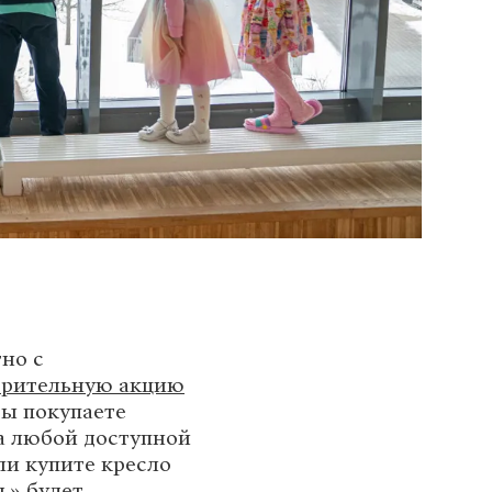
но с
орительную акцию
 вы покупаете
на любой доступной
ли купите кресло
ь» будет