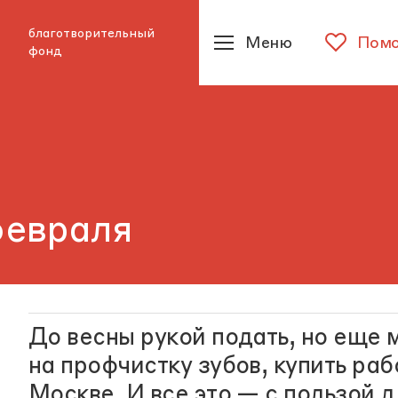
благотворительный
Меню
Помо
фонд
февраля
До весны рукой подать, но еще 
на профчистку зубов, купить раб
Москве. И все это — с пользой д