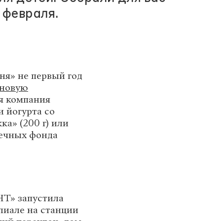
 февраля.
ня» не первый год
новую
ля компания
и йогурта со
ка» (200 г) или
опечных фонда
НТ» запустила
лиале на станции