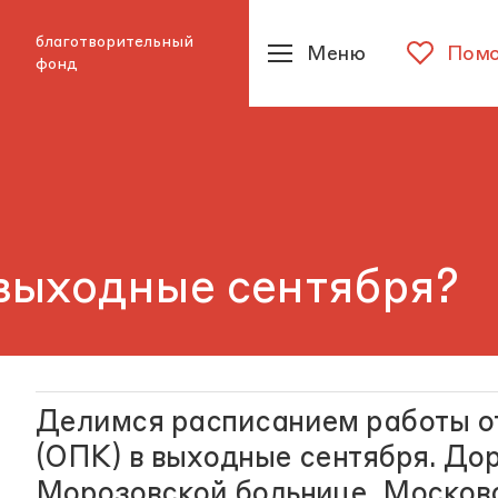
благотворительный
Меню
Помо
фонд
 выходные сентября?
Делимся расписанием работы о
(ОПК) в выходные сентября. Дор
Морозовской больнице, Москов