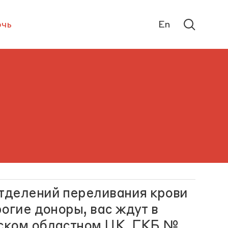
чь
En
тделений переливания крови
огие доноры, вас ждут в
ском областном ЦК, ГКБ №