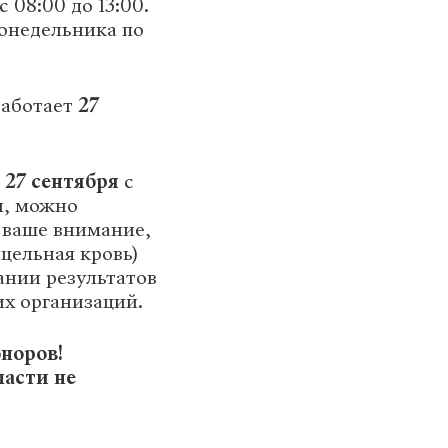
с 08:00 до 13:00.
понедельника по
аботает
27
и 27 сентября
с
ди, можно
 ваше внимание,
цельная кровь)
ании результатов
х организаций.
норов!
ласти не