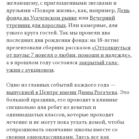
желающему, с приглашенными звездами и
друзьями «Подари жизнь», как, например,
День
фонда на Усачевском рынке
или
Вечерний
утренник для взрослых
. Или камерные, для
узкого круга гостей. Так мы провели два
последних дня рождения фонда: на 18-летие
презентовали сборник рассказов
«Оттолкнуться
от паузы: 7 новелл о любви, помощи и надежде»
,
а в прошлом году состоялся
закрытый гала-
ужин с аукционом
.
Одно из главных событий каждого года —
выпускной в Центре имени Димы Рогачева
. Это
большой праздник, его проводят в клинике
специально для ребят из девятых и
одиннадцатых классов, которые проходят
лечение и не могут пока уехать домой, чтобы
отпраздновать окончание школы вместе со
своими одноклассниками. Здесь все как