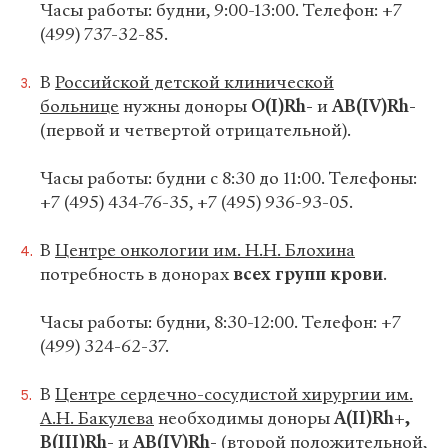
Часы работы: будни, 9:00-13:00. Телефон: +7
(499) 737-32-85.
В
Российской детской клинической
больнице
нужны доноры
О(I)Rh-
и
AB(IV)Rh-
(первой и четвертой отрицательной).
Часы работы: будни с 8:30 до 11:00. Телефоны:
+7 (495) 434-76-35, +7 (495) 936-93-05.
В
Центре онкологии им. Н.Н. Блохина
потребность в донорах
всех групп крови
.
Часы работы: будни, 8:30-12:00. Телефон: +7
(499) 324-62-37.
В
Центре сердечно-сосудистой хирургии им.
А.Н. Бакулева
необходимы доноры
А(II)Rh+,
B(III)Rh-
и
AB(IV)Rh-
(второй положительной,