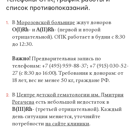
список противопоказаний.
В
Морозовской больнице
ждут доноров
О(I)Rh-
и
А(II)Rh-
(первой и второй
отрицательной). ОПК работает в будни с 8:30
до 12:30.
Важно!
Предварительная запись по
телефонам: +7 (495) 959-88-37; +7 (915) 030-52-
27 (с 8:30 до 16:00). Требования к донорам: от
18 лет, вес не менее 50 кг, граждане РФ.
В
Центре детской гематологии им. Дмитрия
Рогачева
есть небольшой недостаток в
B(III)Rh-
(третьей отрицательной). Каждый
день ситуация меняется, уточняйте
потребности
на сайте клиники
.