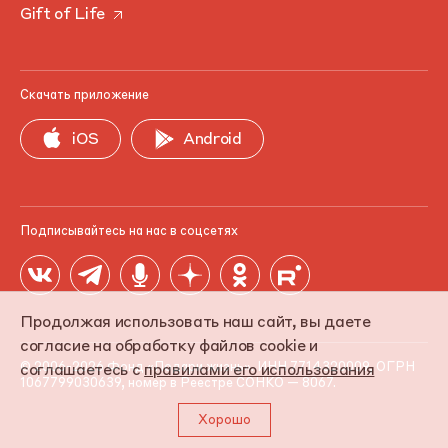
Gift of Life
Скачать приложение
iOS
Android
Подписывайтесь на нас в соцсетях
Продолжая использовать наш сайт, вы даете
согласие на обработку файлов cookie и
соглашаетесь с
правилами его использования
© 2006-2026 Фонд «Подари жизнь». ИНН 7714320009, ОГРН
1067799030639, номер в Реестре СОНКО — 8067.
Хорошо