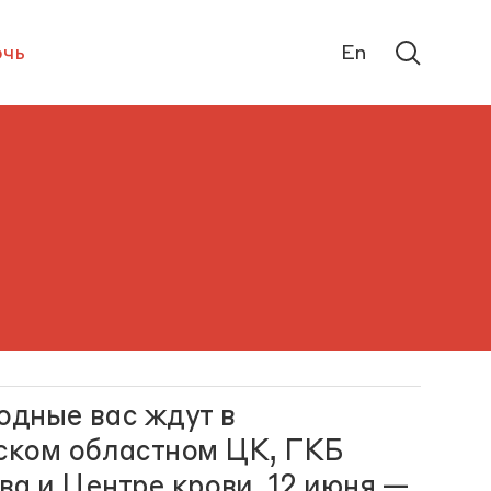
чь
En
одные вас ждут в
ском областном ЦК, ГКБ
а и Центре крови. 12 июня —