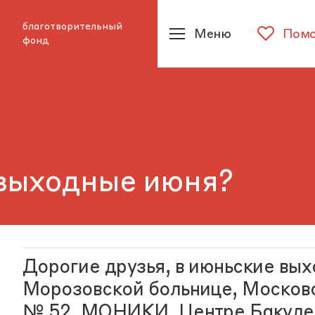
благотворительный
Меню
Помо
фонд
 выходные июня?
Дорогие друзья, в июньские вых
Морозовской больнице, Москов
№ 52, МОНИКИ, Центре Бакулев