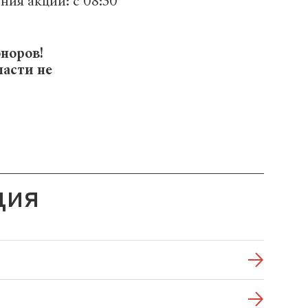
ния акции: с 08:30
норов!
ласти не
ция