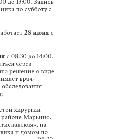
00 до 13:00. Запись
ьника по субботу с
аботает
28 июня
с
ня
с
08:30 до 14:00.
аться через
что решение о виде
нимает врач-
в обследования
;
стой хирургии
 районе Марьино.
тиславская», на
вика и домом по