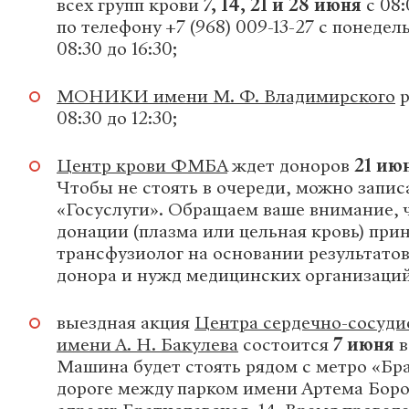
всех групп крови
7, 14, 21 и 28 июня
с 08:
по телефону +7 (968) 009-13-27 с понедел
08:30 до 16:30;
МОНИКИ имени М. Ф. Владимирского
р
08:30 до 12:30;
Центр крови ФМБА
ждет доноров
21 ию
Чтобы не стоять в очереди, можно запис
«Госуслуги». Обращаем ваше внимание, 
донации (плазма или цельная кровь) при
трансфузиолог на основании результато
донора и нужд медицинских организаций
выездная акция
Центра сердечно-сосуди
имени А. Н. Бакулева
состоится
7 июня
в
Машина будет стоять рядом с метро «Бра
дороге между парком имени Артема Боро