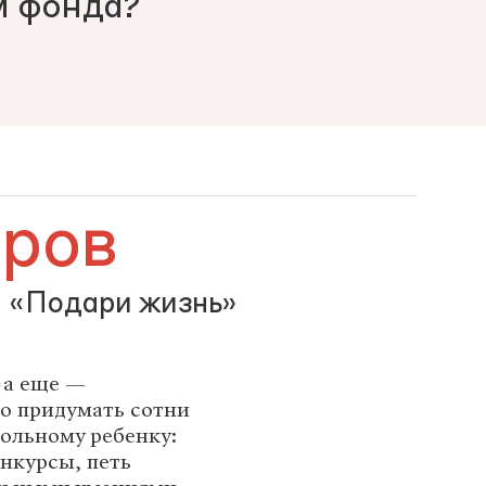
м фонда?
еров
а «Подари жизнь»
, а еще —
о придумать сотни
больному ребенку:
онкурсы, петь