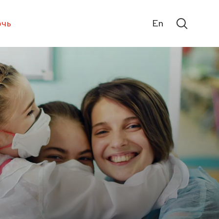
чь
En