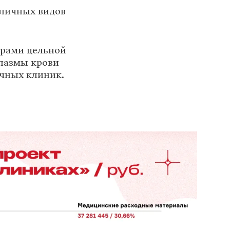
азличных видов
орами цельной
плазмы крови
ечных клиник.