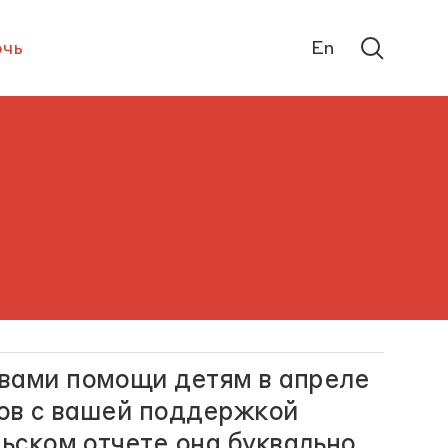
чь
En
вами помощи детям в апреле
тов с вашей поддержкой
льском отчете она буквально