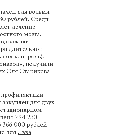
лачен для восьми
30 рублей. Среди
жает лечение
остного мозга.
родолжают
аря длительной
 под контроль).
оназол», получили
них
Оля Старикова
и профилактики
 закуплен для двух
 стационарном
влено 794 230
3 366 000 рублей
ле для
Льва