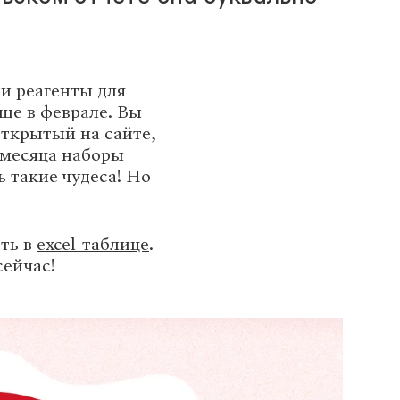
и реагенты для
ще в феврале. Вы
открытый на сайте,
а месяца наборы
ь такие чудеса! Но
ть в
excel-таблице
.
сейчас!