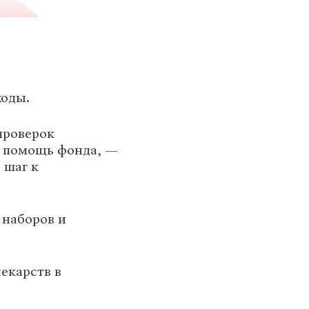
ходы.
проверок
л помощь фонда, —
 шаг к
 наборов и
лекарств в