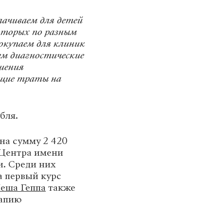
лачиваем для детей
оторых по разным
окупаем для клиник
ем диагностические
шения
общие траты на
бля.
на сумму 2 420
 Центра имени
. Среди них
а первый курс
еша Геппа
также
рапию