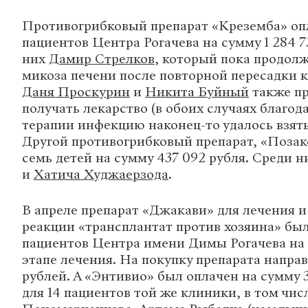
Противогрибковый препарат «Креземба» оп
пациентов Центра Рогачева на сумму 1 284 7
них
Дамир Стрелков
, который пока продол
микоза печени после повторной пересадки к
Даня Проскурин
и
Никита Буйный
также п
получать лекарство (в обоих случаях благод
терапии инфекцию наконец-то удалось взять
Другой противогрибковый препарат, «Позак
семь детей на сумму 437 092 рубля. Среди 
и
Хатича Худжаерзода
.
В апреле препарат «Джакави» для лечения 
реакции «трансплантат против хозяина» был
пациентов Центра имени Димы Рогачева на
этапе лечения. На покупку препарата напра
рублей. А «Энтивио» был оплачен на сумму 
для 14 пациентов той же клиники, в том чис