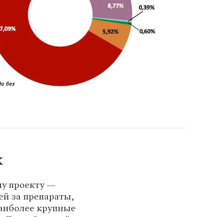
х
му проекту —
ей за препараты,
аиболее крупные