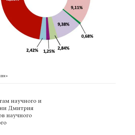
ках»
там научного и
ни Дмитрия
ов научного
ого