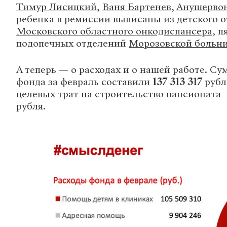
Тимур Лисицкий
,
Ваня Бартенев
,
Анушерво
ребенка в ремиссии выписаны из детского 
Московского областного онкодиспансера
, 
подопечных отделений
Морозовской больн
А теперь — о расходах и о нашей работе. С
фонда за февраль составили
137
313
317
рубл
целевых трат на строительство пансионата
рубля.