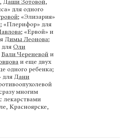
,
Даши Зотовой
,
са» для одного
уровой
; «Элизария»
а
; «Плерифор» для
авлова
; «Ервой» и
ля
Димы Леонова
;
» для
Оли
я
Вали Череневой
и
овцова
и еще двух
е одного ребенка;
» для
Дани
ротивоопухолевой
сразу многим
с лекарствами
ле, Красноярске,