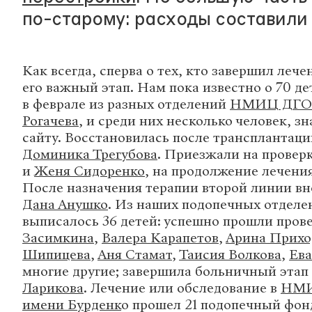
по-старому: расходы составили 
Как всегда, сперва о тех, кто завершил лече
его важный этап. Нам пока известно о 70 д
в феврале из разных отделений
НМИЦ ДГОИ
Рогачева
, и среди них несколько человек, з
сайту. Восстановилась после трансплантаци
Доминика Трегубова
. Приезжали на провер
и
Женя Сидоренко
, на продолжение лечен
После назначения терапии второй линии вн
Дана Анушко
. Из наших подопечных отдел
выписалось 36 детей: успешно прошли пров
Засимкина
,
Валера Карапетов
,
Арина Прихо
Шипицева
,
Аня Стамат
,
Таисия Волкова
,
Ева
многие другие; завершила больничный этап
Ларикова
. Лечение или обследование в
НМИ
имени Бурденк
о прошел 21 подопечный фонд