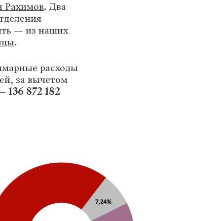
н Рахимов
. Два
отделения
пять — из наших
ицы
.
уммарные расходы
ей, за вычетом
 —
136
872
182