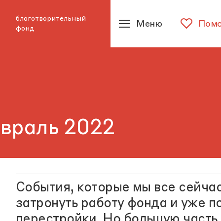
благотворительный
Меню
Помо
фонд
евраль 2022
События, которые мы все сейчас
затронуть работу фонда и уже 
перестройки
. Но большую част