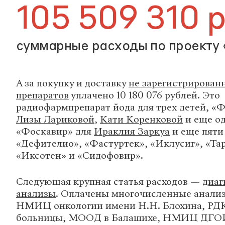
105 509 310 
суммарные расходы по проекту 
А за покупку и доставку
не зарегистрирован
препаратов
уплачено 10 180 076 рублей. Это
радиофармпрепарат йода для трех детей, «
Лизы Лариковой
,
Кати Коренковой
и еще од
«Фоскавир» для
Ираклия Заркуа
и еще пяти 
«Дефителио», «Фастуртек», «Иклусиг», «Та
«Иксотен» и «Сидофовир».
Следующая крупная статья расходов —
диаг
анализы
. Оплачены многочисленные анализ
НМИЦ онкологии имени Н.Н. Блохина, РД
больницы, МООД в Балашихе, НМИЦ ДГО