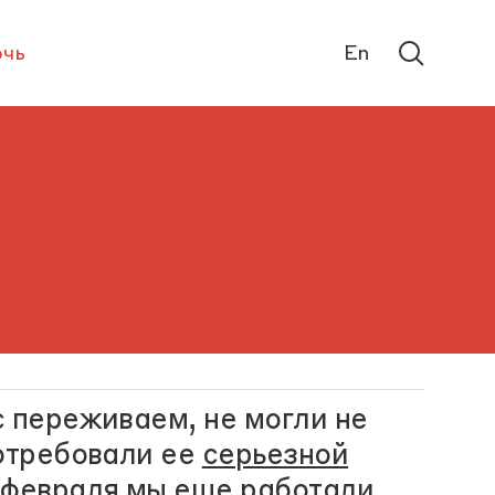
чь
En
 переживаем, не могли не
потребовали ее
серьезной
ь февраля мы еще работали