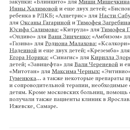
закупки: «Блинцито» для
Миши Мишечкина
Инны Халимовой
и еще двух детей; «Биспон
ребенка в РДКБ; «Адцетрис» для
Насти Саб
для
Оксаны Гагариной
и
Тимофея Загребин
Юсифа Салимова
; «Китруда» для
Тимофея П
«Опдиво» для
Вани Зинченко
; «Амбизом» д
«Газива» для
Родиона Малахова
; «Ксалкори
Надеиной
и еще двух детей; «Креземба» дл
Егора Норика
; «Синагис» для
Кирилла Здор
детей; «Завицефта» для
Вали Череневой
и ещ
«Митотан» для
Максима Черных
; «Энтивио
Гуменюка
… а также некоторые препараты п
и сопроводительной терапии, необходимые 
детям. Кроме московских больниц, помощь 
получали также пациенты клиник в Ярослав
Ижевске, Самаре.