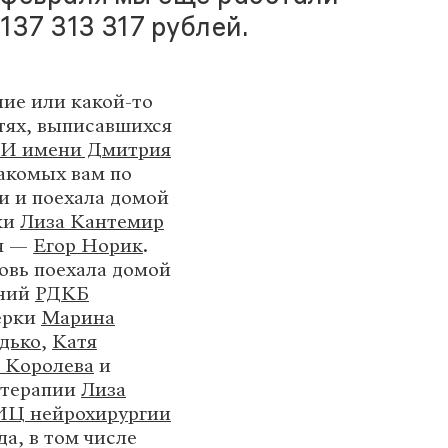
137 313 317 рублей.
ние или какой-то
етях, выписавшихся
 имени Дмитрия
накомых вам по
и и поехала домой
ки
Лиза Кантемир
ия —
Егор Норик
.
овь поехала домой
ений
РДКБ
ерки
Марина
дько
,
Катя
 Королева
и
 терапии
Лиза
Ц нейрохирургии
а, в том числе