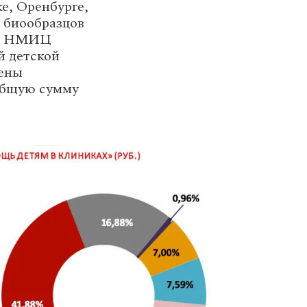
ке, Оренбурге,
 биообразцов
ОИ, НМИЦ
й детской
лены
общую сумму