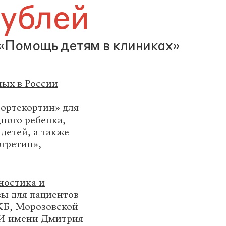
рублей
«Помощь детям в клиниках»
ных в России
Фортекортин» для
ного ребенка,
детей, а также
ргретин»,
ностика и
ы для пациентов
КБ, Морозовской
И имени Дмитрия