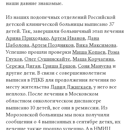
наши давние знакомые.
Из наших подопечных отделений Российской
детской клинической больницы выписано 37
детей. Так, завершили больничный этап лечения
Арина Приходько
,
Артем Иванов
,
Дана
Цаболова
,
Артем Поздняков
,
Вика Максимова
.
Успешно прошли проверки
Миша Копаев
,
Рома
Глухов
,
Олег Сушинскайте
,
Маша Корчагина
,
Сережа Диган
,
Гриша Ершов
,
Соня Мануева
и
другие дети. В связи с совершеннолетием
выписан в РДКБ для продолжения лечения по
месту жительства
Давид Джигкаев
, у него все
неплохо. После лечения в Московском
областном онкологическом диспансере
выписано 10 детей, все они в ремиссии. Из
Морозовской больницы мы пока получили
сообщения о 4 выписанных в сентябре детях, их
лечение также прошло успешно. А в НМИЦ