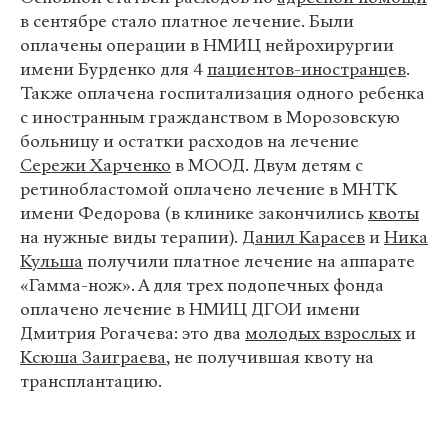
в сентябре стало платное лечение. Были
оплачены операции в НМИЦ нейрохирургии
имени Бурденко для 4
пациентов-иностранцев
.
Также оплачена госпитализация одного ребенка
с иностранным гражданством в Морозовскую
больницу и остатки расходов на лечение
Сережи Харченко
в МООД. Двум детям с
ретинобластомой оплачено лечение в МНТК
имени Федорова (в клинике закончились
квоты
на нужные виды терапии).
Данил Карасев
и
Ника
Кульша
получили платное лечение на аппарате
«Гамма-нож». А для трех подопечных фонда
оплачено лечение в НМИЦ ДГОИ имени
Дмитрия Рогачева: это два
молодых взрослых
и
Ксюша Заиграева
, не получившая квоту на
трансплантацию.