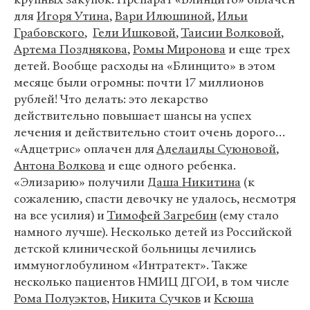
для
Игоря Утина
,
Вари Илюшиной
,
Ильи
Грабовского
,
Гели Ишковой
,
Таисии Волковой
,
Артема Позднякова
,
Ромы Миронова
и еще трех
детей. Вообще расходы на «Блинцито» в этом
месяце были огромны: почти 17 миллионов
рублей! Что делать: это лекарство
действительно повышает шансы на успех
лечения и действительно стоит очень дорого…
«Адцетрис» оплачен для
Аделаиды Суюновой
,
Антона Волкова
и еще одного ребенка.
«Элизарию» получили
Даша Никитина
(к
сожалению, спасти девочку не удалось, несмотря
на все усилия) и
Тимофей Загребин
(ему стало
намного лучше). Несколько детей из Российской
детской клинической больницы лечились
иммуноглобулином «Интратект». Также
несколько пациентов НМИЦ ДГОИ, в том числе
Рома Полуэктов
,
Никита Сучков
и
Ксюша