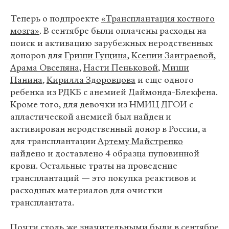
Теперь о подпроекте
«Трансплантация костного
мозга»
. В сентябре были оплачены расходы на
поиск и активацию зарубежных неродственных
доноров для
Гриши Гущина
,
Ксении Заиграевой
,
Арама Овсепяна
,
Насти Пеньковой
,
Миши
Панина
,
Кирилла Здоровцова
и еще одного
ребенка из РДКБ с анемией Даймонда-Блекфена.
Кроме того, для девочки из НМИЦ ДГОИ с
апластической анемией был найден и
активирован неродственный донор в России, а
для трансплантации
Артему Майстренко
найдено и доставлено 4 образца пуповинной
крови. Остальные траты на проведение
трансплантаций — это покупка реактивов и
расходных материалов для очистки
трансплантата.
Почти столь же значительными были в сентябре