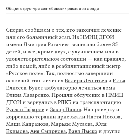
Общая структура сентябрьских расходов фонда
Сперва сообщаем о тех, кто закончил лечение
или его больничный этап. Из НМИЦ ДГОИ
имени Дмитрия Рогачева выписано более 85
детей, и все, кроме двух, с улучшением или в
удовлетворительном состоянии — как правило,
либо домой, либо в реабилитационный центр
«Русское поле». Так, полностью завершили
основной этап лечения
Валера Леонтьев
и
Илья
Елисеев
. Будет амбулаторно лечиться дома
Элина Лазаренко
. Прошли облучение в НМИЦ
ДГОИ и вернулись в РДКБ на трансплантацию
Руслан Гафаров
и
Захар Панов
. На проверку и
коррекцию терапии приезжали
Настя Носова
,
Маша Капранова
,
Марьям Мусаева
,
Юля
Екимова
,
Аня Смирнова
,
Ваня Лыско
и другие