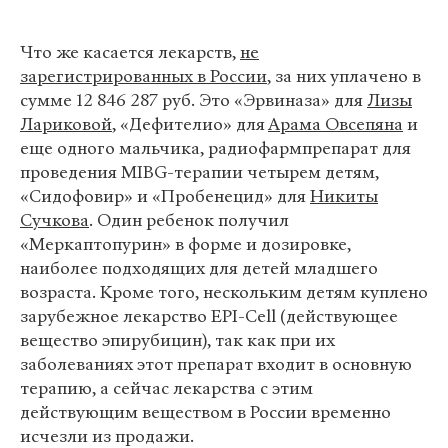
Что же касается лекарств,
не
зарегистрированных в России
, за них уплачено в
сумме 12 846 287 руб. Это «Эрвиназа» для
Лизы
Лариковой
, «Дефителио» для
Арама Овсепяна
и
еще одного мальчика, радиофармпрепарат для
проведения MIBG-терапии четырем детям,
«Сидофовир» и «Пробенецид» для
Никиты
Сучкова
. Один ребенок получил
«Меркаптопурин» в форме и дозировке,
наиболее подходящих для детей младшего
возраста. Кроме того, нескольким детям куплено
зарубежное лекарство EPI-Cell (действующее
вещество эпирубицин), так как при их
заболеваниях этот препарат входит в основную
терапию, а сейчас лекарства с этим
действующим веществом в России временно
исчезли из продажи.