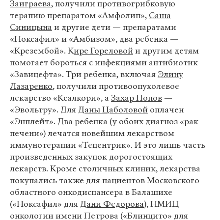
Заиграева
, получили противогрибковую
терапию препаратом «Амфолип»,
Саша
Синицына
и другие дети — препаратами
«Ноксафил» и «Амбизом», два ребенка —
«Крезембой». К
ире Гореловой
и другим детям
помогает бороться с инфекциями антибиотик
«Завицефта». Три ребенка, включая
Элину
Лазаренко
, получили противоопухолевое
лекарство «Ксалкори», а
Захар Попов
—
«Эвольтру». Для
Даны Цаболовой
оплачен
«Энплейт». Два ребенка (у обоих диагноз «рак
печени») лечатся новейшим лекарством
иммунотерапии «Тецентрик». И это лишь часть
произведенных закупок дорогостоящих
лекарств. Кроме столичных клиник, лекарства
покупались также для пациентов Московского
областного онкодиспансера в Балашихе
(«Ноксафил» для
Дани Федорова
), НМИЦ
онкологии имени Петрова («Блинцито» для