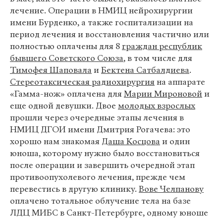
лечение. Операции в НМИЦ нейрохирургии
имени Бурденко, а также госпитализации на
период лечения и восстановления частично или
полностью оплачены для 8
граждан республик
бывшего Советского Союза
, в том числе для
Тимофея Шаповала
и
Бектена Сатбалдиева
.
Стереотаксическая радиохирургия
на аппарате
«Гамма-нож» оплачена для
Марии Мироновой
и
еще одной девушки. Двое
молодых взрослых
прошли через очередные этапы лечения в
НМИЦ ДГОИ имени Дмитрия Рогачева: это
хорошо нам знакомая
Даша Косцова
и один
юноша, которому нужно было восстановиться
после операции и завершить очередной этап
противоопухолевого лечения, прежде чем
перевестись в другую клинику.
Вове Челпанову
оплачено тотальное облучение тела на базе
ЛДЦ МИБС в Санкт-Петербурге, одному юноше