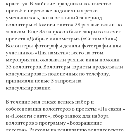
красоту». В майские праздники количество
просьб о перевозке подопечных резко
уменьшилось, но за оставшийся период
волонтеры «Помоги с авто» 28 раз выезжали по
заявкам. Еще 35 запросов было закрыто за счет
проекта
«Добрые километры»
(«Ситимобил»).
Волонтеры-фотографы делали фотографии для
участников
«Дня памяти»
; всего на этом
мероприятии оказывали разные виды помощи
55 волонтеров. Волонтеры-юристы
продолжали
консультировать подопечных по телефону,
принимали новые 5 запросы на
консультирование.
В течение мая также велись набор и
собеседования волонтеров в проекты «На связи!»
и «Помоги с авто», сбор заявок для набора
волонтеров в программу «Возвращение
детства». Расходы на реализацию волонтерского