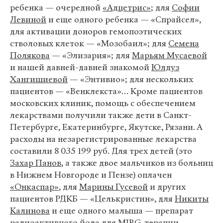
ребенка — очередной
«Адцетрис»
; для
Софии
Левиной
и еще одного ребенка — «Спрайсел»,
для активации доноров гемопоэтических
стволовых клеток — «Мозобаил»; для
Семена
Полякова
— «Элизария»; для
Марьям Мусаевой
и нашей давней-давней знакомой
Юлдуз
Хангишиевой
— «Энтивио»; для нескольких
пациентов — «Венклекста»… Кроме пациентов
московских клиник, помощь с обеспечением
лекарствами получили также дети в Санкт-
Петербурге, Екатеринбурге, Якутске, Рязани. А
расходы на незарегистрированные лекарства
составили 8 035 199 руб. Для трех детей (это
Захар Панов
, а также двое мальчиков из больниц
в Нижнем Новгороде и Пензе) оплачен
«Онкаспар»
, для
Марины Гусевой
и других
пациентов РДКБ — «Целькристин», для
Никиты
Калинова
и еще одного малыша — препарат
радиоактивного йода для
MIBG-терапии
.