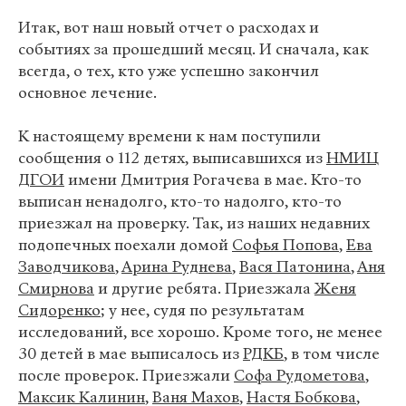
Итак, вот наш новый отчет о расходах и
событиях за прошедший месяц. И сначала, как
всегда, о тех, кто уже успешно закончил
основное лечение.
К настоящему времени к нам поступили
сообщения о 112 детях, выписавшихся из
НМИЦ
ДГОИ
имени Дмитрия Рогачева в мае. Кто-то
выписан ненадолго, кто-то надолго, кто-то
приезжал на проверку. Так, из наших недавних
подопечных поехали домой
Софья Попова
,
Ева
Заводчикова
,
Арина Руднева
,
Вася Патонина
,
Аня
Смирнова
и другие ребята. Приезжала
Женя
Сидоренко
; у нее, судя по результатам
исследований, все хорошо. Кроме того, не менее
30 детей в мае выписалось из
РДКБ
, в том числе
после проверок. Приезжали
Софа Рудометова
,
Максик Калинин
,
Ваня Махов
,
Настя Бобкова
,