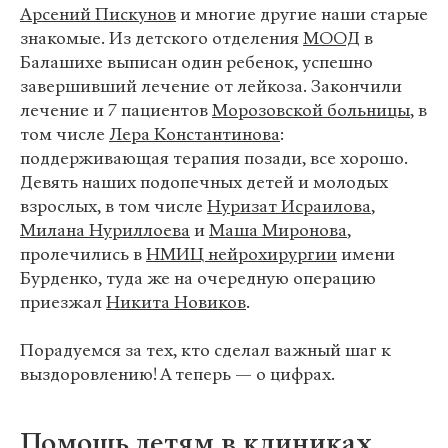
Арсений Пискунов
и многие другие наши старые
знакомые. Из детского отделения
МООД
в
Балашихе выписан один ребенок, успешно
завершивший лечение от лейкоза. Закончили
лечение и 7 пациентов
Морозовской больницы
, в
том числе
Лера Константинова
:
поддерживающая терапия позади, все хорошо.
Девять наших подопечных детей и молодых
взрослых, в том числе
Нуризат Исраилова
,
Милана Нуриллоева
и
Маша Миронова
,
пролечились в
НМИЦ нейрохирургии
имени
Бурденко, туда же на очередную операцию
приезжал
Никита Новиков
.
Порадуемся за тех, кто сделал важный шаг к
выздоровлению! А теперь — о цифрах.
Помощь детям в клиниках