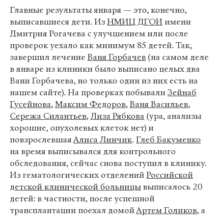
Главные результаты января — это, конечно,
выписавшиеся дети. Из
НМИЦ ДГОИ
имени
Дмитрия Рогачева с улучшением или после
проверок уехало как минимум 85 детей. Так,
завершил лечение
Ваня Горбачев
(на самом деле
в январе из клиники было выписано целых два
Вани Горбачева, но только один из них есть на
нашем сайте). На проверках побывали
Зейнаб
Гусейнова
,
Максим Федоров
,
Ваня Васильев
,
Сережа Силантьев
,
Лиза Рябкова
(ура, анализы
хорошие, опухолевых клеток нет) и
повзрослевшая
Алиса Линчик
.
Глеб Бакуменко
на время выписывался для контрольного
обследования, сейчас снова поступил в клинику.
Из гематологических отделений
Российской
детской клинической больницы
выписалось 20
детей: в частности, после успешной
трансплантации поехал домой
Артем Голиков
, а