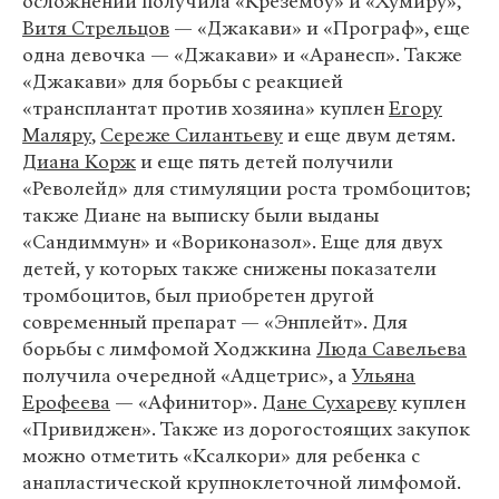
осложнений получила «Крезембу» и «Хумиру»,
Витя Стрельцов
— «Джакави» и «Програф», еще
одна девочка — «Джакави» и «Аранесп». Также
«Джакави» для борьбы с реакцией
«трансплантат против хозяина» куплен
Егору
Маляру
,
Сереже Силантьеву
и еще двум детям.
Диана Корж
и еще пять детей получили
«Револейд» для стимуляции роста тромбоцитов;
также Диане на выписку были выданы
«Сандиммун» и «Вориконазол». Еще для двух
детей, у которых также снижены показатели
тромбоцитов, был приобретен другой
современный препарат — «Энплейт». Для
борьбы с лимфомой Ходжкина
Люда Савельева
получила очередной «Адцетрис», а
Ульяна
Ерофеева
— «Афинитор».
Дане Сухареву
куплен
«Привиджен». Также из дорогостоящих закупок
можно отметить «Ксалкори» для ребенка с
анапластической крупноклеточной лимфомой.