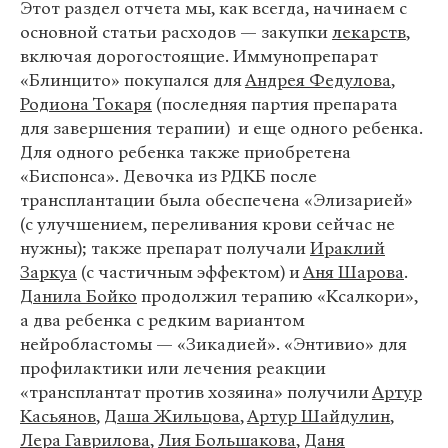
Этот раздел отчета мы, как всегда, начинаем с
основной статьи расходов — закупки
лекарств
,
включая дорогостоящие. Иммунопрепарат
«Блинцито» покупался для
Андрея Федулова
,
Родиона Токаря
(последняя партия препарата
для завершения терапии) и еще одного ребенка.
Для одного ребенка также приобретена
«Биспонса». Девочка из РДКБ после
трансплантации была обеспечена «Элизарией»
(с улучшением, переливания крови сейчас не
нужны); также препарат получали
Ираклий
Заркуа
(с частичным эффектом) и
Аня Шарова
.
Данила Бойко
продолжил терапию «Ксалкори»,
а два ребенка с редким вариантом
нейробластомы — «Зикадией». «Энтивио» для
профилактики или лечения реакции
«трансплантат против хозяина» получили
Артур
Касьянов
,
Даша Жильцова
,
Артур Шайдулин
,
Лера Гаврилова
,
Лия Большакова
,
Даня