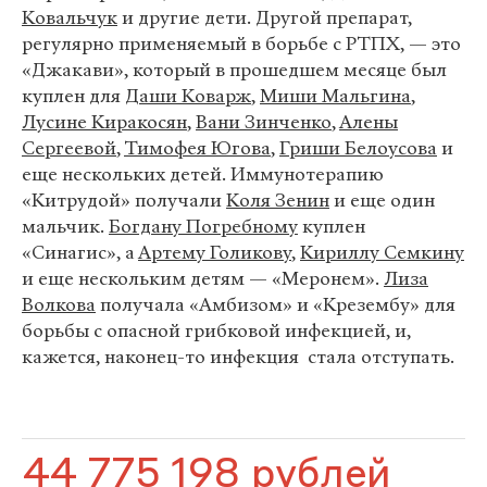
Ковальчук
и другие дети. Другой препарат,
регулярно применяемый в борьбе с РТПХ, — это
«Джакави», который в прошедшем месяце был
куплен для
Даши Коварж
,
Миши Мальгина
,
Лусине Киракосян
,
Вани Зинченко
,
Алены
Сергеевой
,
Тимофея Югова
,
Гриши Белоусова
и
еще нескольких детей. Иммунотерапию
«Китрудой» получали
Коля Зенин
и еще один
мальчик.
Богдану Погребному
куплен
«Синагис», а
Артему Голикову
,
Кириллу Семкину
и еще нескольким детям — «Меронем».
Лиза
Волкова
получала «Амбизом» и «Крезембу» для
борьбы с опасной грибковой инфекцией, и,
кажется, наконец-то инфекция стала отступать.
44 775 198 рублей