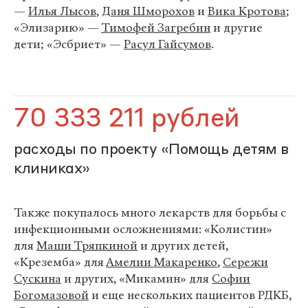
—
Илья Лысов
,
Даня Шморохов
и
Вика Кротова
;
«Элизарию» —
Тимофей Загребин
и другие
дети; «Эсбриет» —
Расул Гайсумов
.
70 333 211 рублей
расходы по проекту «Помощь детям в
клиниках»
Также покупалось много лекарств для борьбы с
инфекционными осложнениями: «Колистин»
для
Маши Тряпкиной
и других детей,
«Креземба» для
Амелии Макаренко
,
Сережи
Сускина
и других, «Микамин» для
Софии
Богомазовой
и еще нескольких пациентов РДКБ,