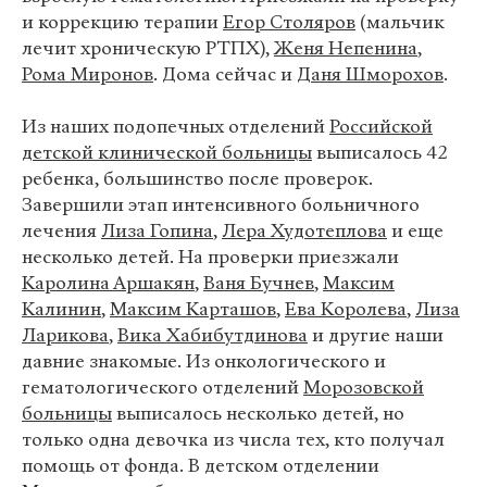
и коррекцию терапии
Егор Столяров
(мальчик
лечит хроническую РТПХ),
Женя Непенина
,
Рома Миронов
. Дома сейчас и
Даня Шморохов
.
Из наших подопечных отделений
Российской
детской клинической больницы
выписалось 42
ребенка, большинство после проверок.
Завершили этап интенсивного больничного
лечения
Лиза Гопина
,
Лера Худотеплова
и еще
несколько детей. На проверки приезжали
Каролина Аршакян
,
Ваня Бучнев
,
Максим
Калинин
,
Максим Карташов
,
Ева Королева
,
Лиза
Ларикова
,
Вика Хабибутдинова
и другие наши
давние знакомые. Из онкологического и
гематологического отделений
Морозовской
больницы
выписалось несколько детей, но
только одна девочка из числа тех, кто получал
помощь от фонда. В детском отделении