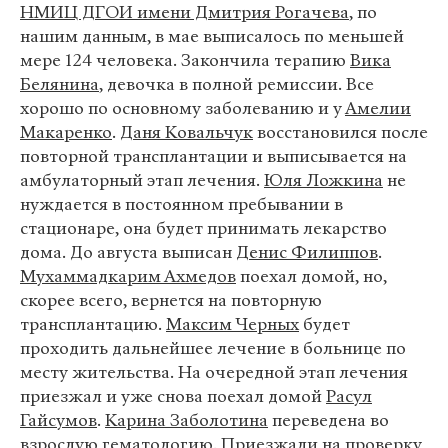
НМИЦ ДГОИ имени Дмитрия Рогачева
, по
нашим данным, в мае выписалось по меньшей
мере 124 человека. Закончила терапию
Вика
Белянина
, девочка в полной ремиссии. Все
хорошо по основному заболеванию и у
Амелии
Макаренко
.
Даня Ковальчук
восстановился после
повторной трансплантации и выписывается на
амбулаторный этап лечения.
Юля Ложкина
не
нуждается в постоянном пребывании в
стационаре, она будет принимать лекарство
дома. До августа выписан
Денис Филиппов
.
Мухаммадкарим Ахмедов
поехал домой, но,
скорее всего, вернется на повторную
трансплантацию.
Максим Черных
будет
проходить дальнейшее лечение в больнице по
месту жительства. На очередной этап лечения
приезжал и уже снова поехал домой
Расул
Гайсумов
.
Карина Заболотина
переведена во
взрослую гематологию. Приезжали на проверку