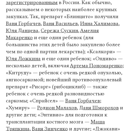
зарегистрированным
в России. Как обычно,
рассказываем о некоторых наиболее крупных
закупках. Так, препарат «Блинцито» получили
Ваня Горбачев
,
Ваня Васильев
,
Инна Халимова
,
Юля Данцева,
Сережа Сускин
,
Амелия
Макаренко
и еще один ребенок (для
большинства этих детей было закуплено более
чем по одной партии лекарства); «Ксалкори» —
Юля Ложкина
и еще один ребенок; «Опдиво» —
несколько детей, включая
Артема Пономаренко
;
«Китруду» — ребенок с очень редкой опухолью,
ангиосаркомой; новейший противоопухолевый
препарат «Рисарг» (рибоциклиб) — также
ребенок с очень редкой разновидностью
саркомы; «Спрайсел» —
Ваня Горбачев
;
«Хумиру» —
Родион Малахов
,
Даня Шморохов
и
другие дети; «Энтивио» для подготовки к
трансплантации костного мозга —
Маша
Тряпкина
,
Ваня Зинченко
и другие; «Джакави»