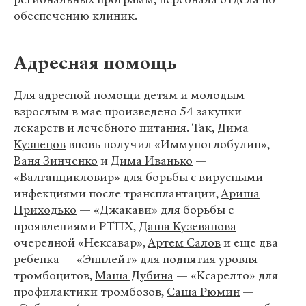
обеспечению клиник.
Адресная помощь
Для
адресной помощи
детям и молодым
взрослым в мае произведено 54 закупки
лекарств и лечебного питания. Так,
Дима
Кузнецов
вновь получил «Иммуноглобулин»,
Ваня Зинченко
и
Дима Иванько
—
«Валганцикловир» для борьбы с вирусными
инфекциями после трансплантации,
Ариша
Приходько
— «Джакави» для борьбы с
проявлениями РТПХ,
Даша Кузеванова
—
очередной «Нексавар»,
Артем Салов
и еще два
ребенка — «Энплейт» для поднятия уровня
тромбоцитов,
Маша Дубина
— «Ксарелто» для
профилактики тромбозов,
Саша Рюмин
—