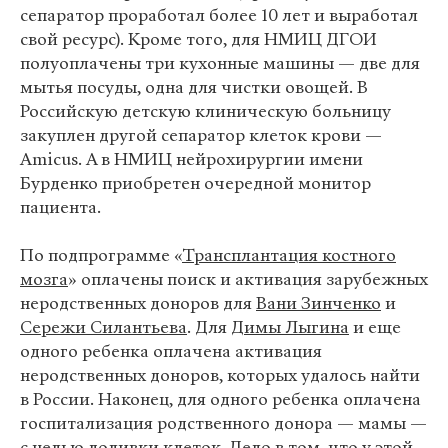
сепаратор проработал более 10 лет и выработал
свой ресурс). Кроме того, для НМИЦ ДГОИ
полуоплачены три кухонные машины — две для
мытья посуды, одна для чистки овощей. В
Российскую детскую клиническую больницу
закуплен другой сепаратор клеток крови —
Amicus. А в НМИЦ нейрохирургии имени
Бурденко приобретен очередной монитор
пациента.
По подпрограмме «
Трансплантация костного
мозга
» оплачены поиск и активация зарубежных
неродственных доноров для
Вани Зинченко
и
Сережи Силантьева
. Для
Димы Лыгина
и еще
одного ребенка оплачена активация
неродственных доноров, которых удалось найти
в России. Наконец, для одного ребенка оплачена
госпитализация родственного донора — мамы —
с целью доливки клеток. Дело в том, что у этой